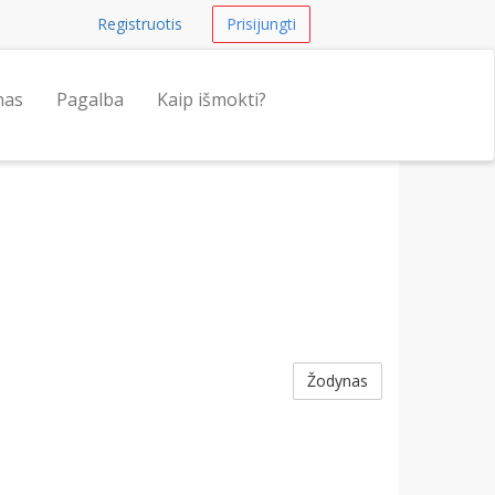
Registruotis
Prisijungti
nas
Pagalba
Kaip išmokti?
Žodynas