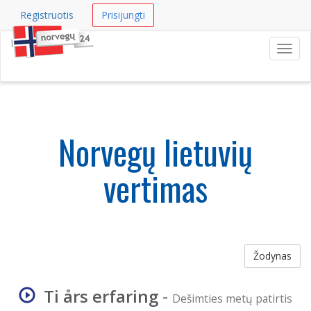
Registruotis
Prisijungti
Navig
Norvegų lietuvių
vertimas
Žodynas
Ti års erfaring
-
Dešimties metų patirtis