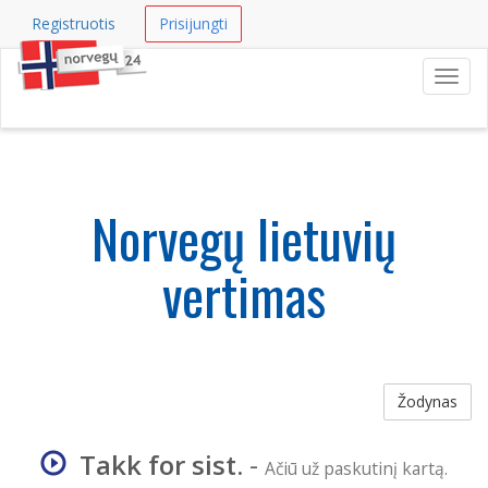
Registruotis
Prisijungti
Navig
Norvegų lietuvių
vertimas
Žodynas
Takk for sist.
-
Ačiū už paskutinį kartą.