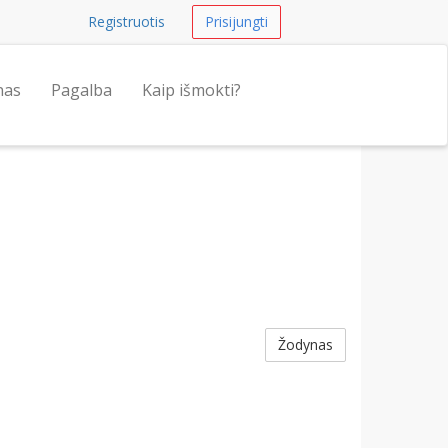
Registruotis
Prisijungti
nas
Pagalba
Kaip išmokti?
Žodynas