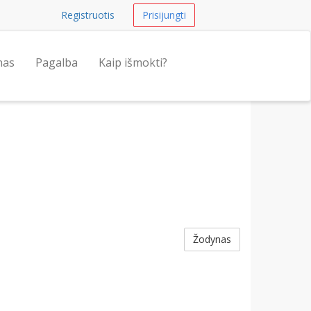
Registruotis
Prisijungti
nas
Pagalba
Kaip išmokti?
Žodynas