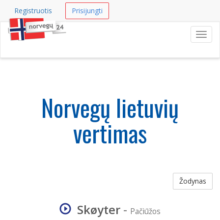
Registruotis
Prisijungti
Navig
Norvegų lietuvių
vertimas
Žodynas
Skøyter
-
Pačiūžos