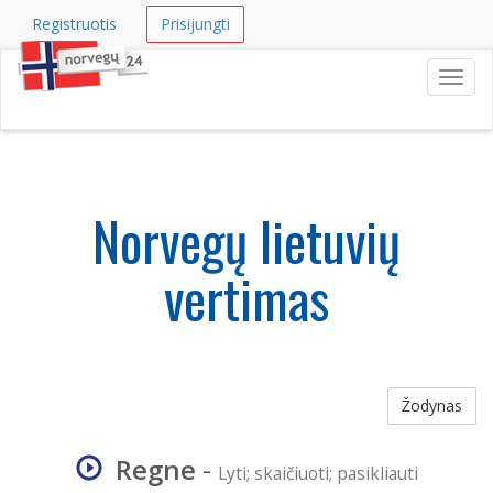
Registruotis
Prisijungti
Navig
Norvegų lietuvių
vertimas
Žodynas
Regne
-
Lyti; skaičiuoti; pasikliauti