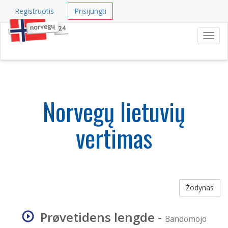
Registruotis
Prisijungti
Navig
Norvegų lietuvių
vertimas
Žodynas
Prøvetidens lengde
-
Bandomojo