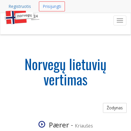
Registruotis
Prisijungti
Navig
Norvegų lietuvių
vertimas
Žodynas
Pærer
-
Kriaušės