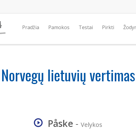
Pradžia
Pamokos
Testai
Pirkti
Žody
Norvegų lietuvių vertimas
Påske
-
Velykos