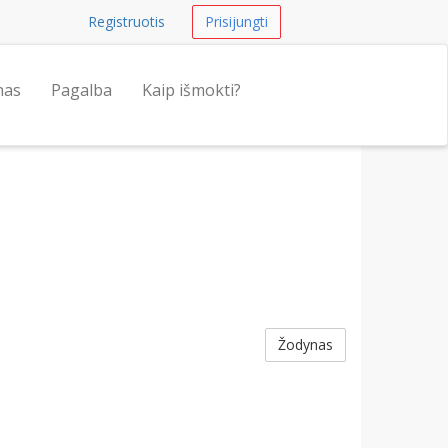
Registruotis
Prisijungti
nas
Pagalba
Kaip išmokti?
Žodynas