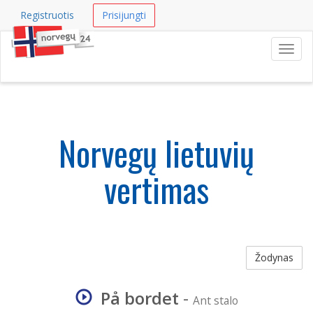
Registruotis
Prisijungti
Navig
Norvegų lietuvių
vertimas
Žodynas
På bordet
-
Ant stalo