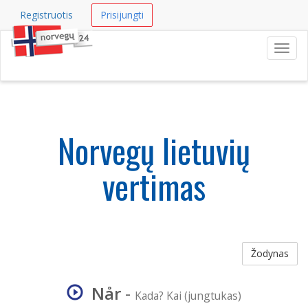
Registruotis
Prisijungti
Navig
Norvegų lietuvių
vertimas
Žodynas
Når
-
Kada? Kai (jungtukas)