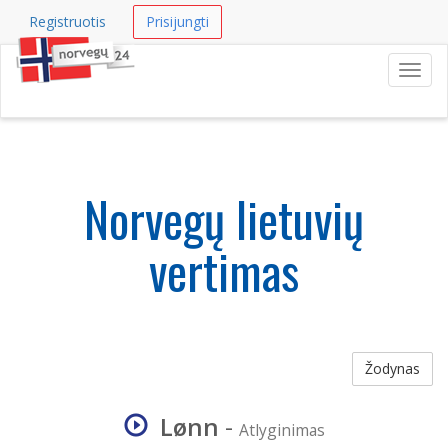
Registruotis
Prisijungti
Navig
Norvegų lietuvių
vertimas
Žodynas
Lønn
-
Atlyginimas