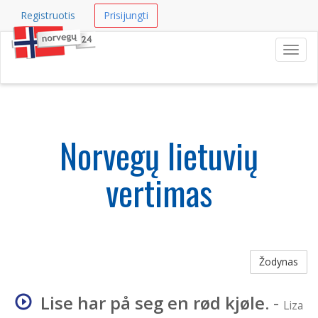
Registruotis
Prisijungti
Navig
Norvegų lietuvių
vertimas
Žodynas
Lise har på seg en rød kjøle.
-
Liza