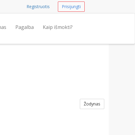
Registruotis
Prisijungti
nas
Pagalba
Kaip išmokti?
Žodynas