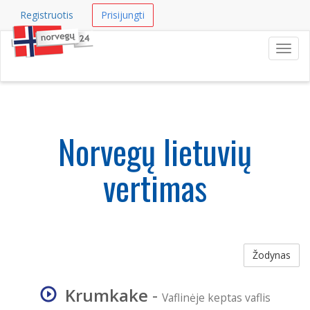
Registruotis
Prisijungti
Navig
Norvegų lietuvių
vertimas
Žodynas
Krumkake
-
Vaflinėje keptas vaflis