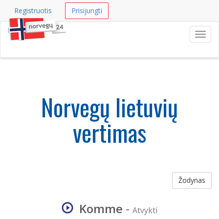
Registruotis
Prisijungti
Navig
Norvegų lietuvių
vertimas
Žodynas
Komme
-
Atvykti