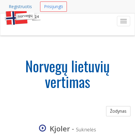
Registruotis
Prisijungti
Navig
Norvegų lietuvių
vertimas
Žodynas
Kjoler
-
Suknelės