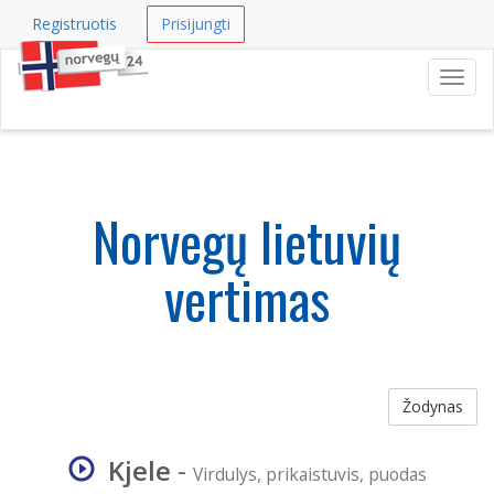
Registruotis
Prisijungti
Navig
Norvegų lietuvių
vertimas
Žodynas
Kjele
-
Virdulys, prikaistuvis, puodas