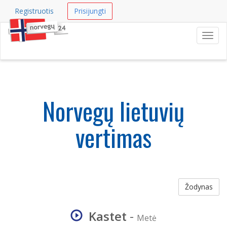
Registruotis
Prisijungti
Navig
Norvegų lietuvių
vertimas
Žodynas
Kastet
-
Metė