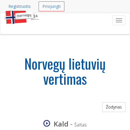
Registruotis
Prisijungti
Navig
Norvegų lietuvių
vertimas
Žodynas
Kald
-
Šaltas