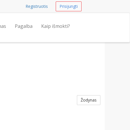
Registruotis
Prisijungti
nas
Pagalba
Kaip išmokti?
Žodynas