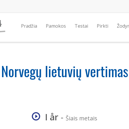
Pradžia
Pamokos
Testai
Pirkti
Žody
Norvegų lietuvių vertimas
I år
-
Šiais metais