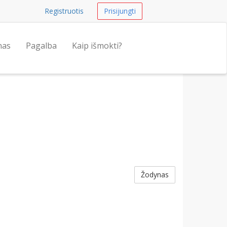
Registruotis
Prisijungti
nas
Pagalba
Kaip išmokti?
Žodynas