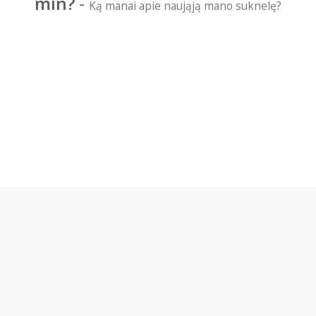
min?
-
Ką manai apie naująją mano suknelę?