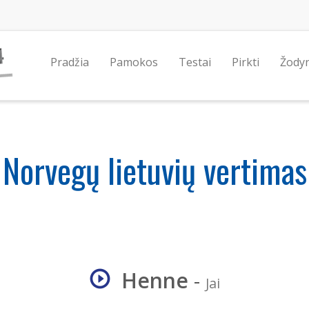
Pradžia
Pamokos
Testai
Pirkti
Žody
Norvegų lietuvių vertimas
Henne
-
Jai