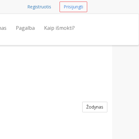
Registruotis
Prisijungti
nas
Pagalba
Kaip išmokti?
Žodynas