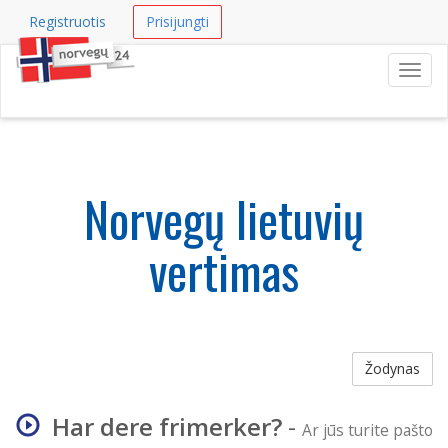
Registruotis
Prisijungti
Navig
Norvegų lietuvių
vertimas
Žodynas
Har dere frimerker?
-
Ar jūs turite pašto