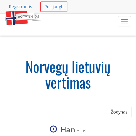
Registruotis
Prisijungti
Navig
Norvegų lietuvių
vertimas
Žodynas
Han
-
Jis