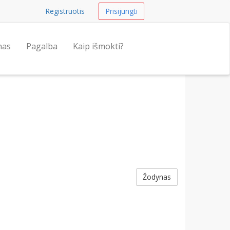
Registruotis
Prisijungti
nas
Pagalba
Kaip išmokti?
Žodynas