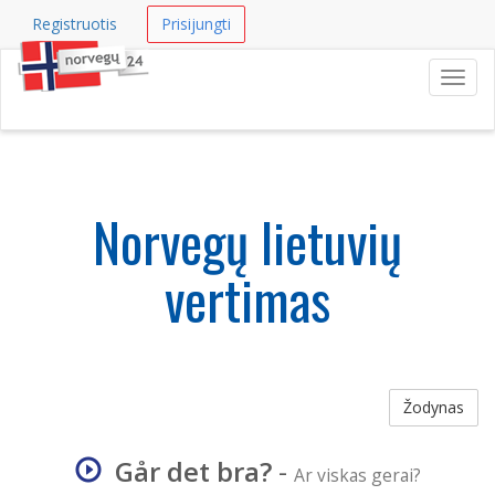
Registruotis
Prisijungti
Navig
Norvegų lietuvių
vertimas
Žodynas
Går det bra?
-
Ar viskas gerai?