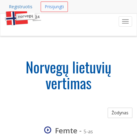
Registruotis
Prisijungti
Navig
Norvegų lietuvių
vertimas
Žodynas
Femte
-
5-as