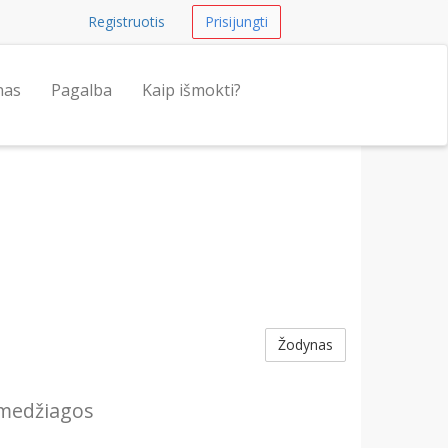
Registruotis
Prisijungti
nas
Pagalba
Kaip išmokti?
Žodynas
 medžiagos