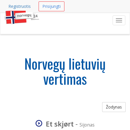
Registruotis
Prisijungti
Navig
Norvegų lietuvių
vertimas
Žodynas
Et skjørt
-
Sijonas