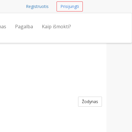
Registruotis
Prisijungti
nas
Pagalba
Kaip išmokti?
Žodynas