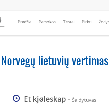
Pradžia
Pamokos
Testai
Pirkti
Žody
Norvegų lietuvių vertimas
Et kjøleskap
-
Šaldytuvas