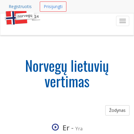
Registruotis
Prisijungti
Navig
Norvegų lietuvių
vertimas
Žodynas
Er
-
Yra