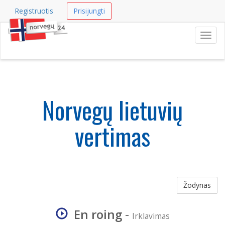
Registruotis
Prisijungti
Navig
Norvegų lietuvių
vertimas
Žodynas
En roing
-
Irklavimas