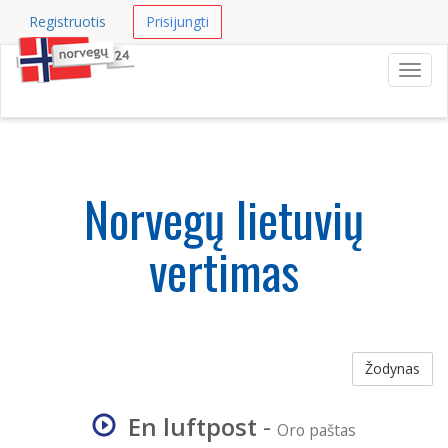
Registruotis
Prisijungti
Navig
Norvegų lietuvių
vertimas
Žodynas
En luftpost
-
Oro paštas