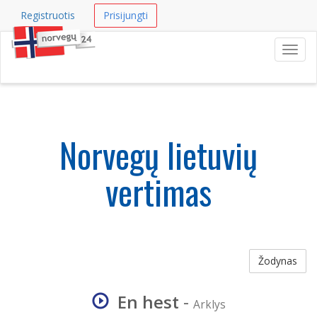
Registruotis
Prisijungti
Navig
Norvegų lietuvių
vertimas
Žodynas
En hest
-
Arklys