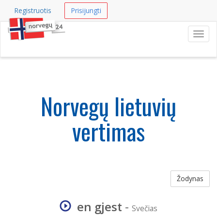
Registruotis
Prisijungti
Navig
Norvegų lietuvių
vertimas
Žodynas
en gjest
-
Svečias