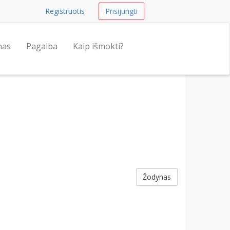
Registruotis
Prisijungti
nas
Pagalba
Kaip išmokti?
Žodynas