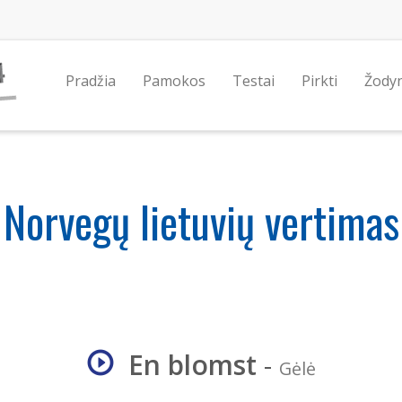
Pradžia
Pamokos
Testai
Pirkti
Žody
Norvegų lietuvių vertimas
En blomst
-
Gėlė