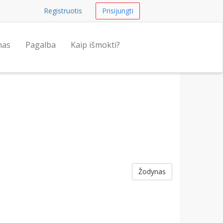
Registruotis
Prisijungti
nas
Pagalba
Kaip išmokti?
Žodynas