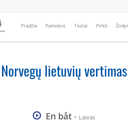
Pradžia
Pamokos
Testai
Pirkti
Žody
Norvegų lietuvių vertimas
En båt
-
Laivas