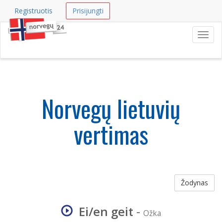
Registruotis
Prisijungti
Navig
Norvegų lietuvių
vertimas
Žodynas
Ei/en geit
-
Ožka