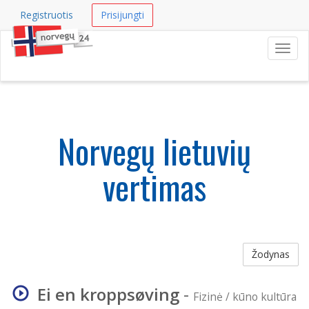
Registruotis
Prisijungti
Navig
Norvegų lietuvių
vertimas
Žodynas
Ei en kroppsøving
-
Fizinė / kūno kultūra