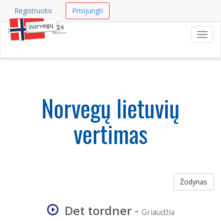
Registruotis
Prisijungti
Navig
Norvegų lietuvių
vertimas
Žodynas
Det tordner
-
Griaudžia