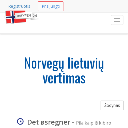
Registruotis
Prisijungti
Navig
Norvegų lietuvių
vertimas
Žodynas
Det øsregner
-
Pila kaip iš kibiro