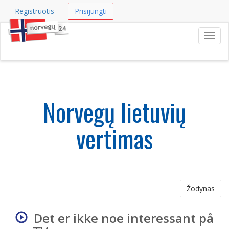
Registruotis
Prisijungti
Navig
Norvegų lietuvių
vertimas
Žodynas
Det er ikke noe interessant på