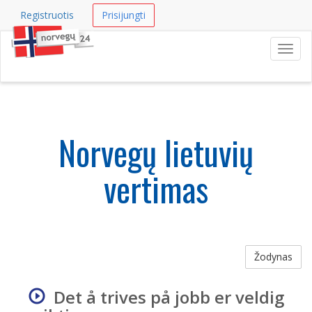
Registruotis
Prisijungti
Navig
Norvegų lietuvių
vertimas
Žodynas
Det å trives på jobb er veldig