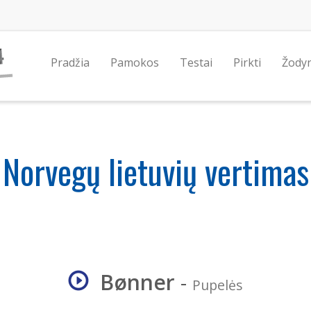
Pradžia
Pamokos
Testai
Pirkti
Žody
Norvegų lietuvių vertimas
Bønner
-
Pupelės