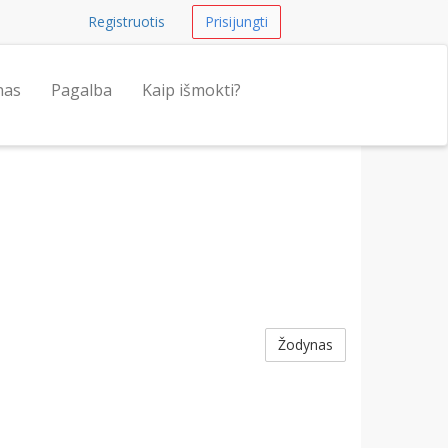
Registruotis
Prisijungti
nas
Pagalba
Kaip išmokti?
Žodynas