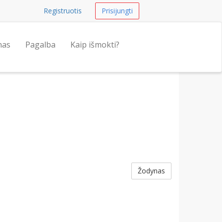
Registruotis
Prisijungti
nas
Pagalba
Kaip išmokti?
Žodynas