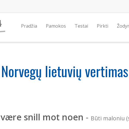
Pradžia
Pamokos
Testai
Pirkti
Žody
Norvegų lietuvių vertimas
 være snill mot noen
-
Būti maloniu (