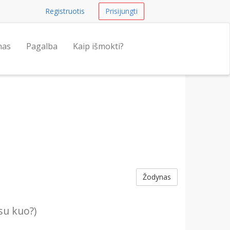
Registruotis
Prisijungti
nas
Pagalba
Kaip išmokti?
Žodynas
su kuo?)