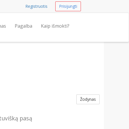
Registruotis
Prisijungti
nas
Pagalba
Kaip išmokti?
Žodynas
etuvišką pasą