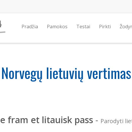
Pradžia
Pamokos
Testai
Pirkti
Žody
Norvegų lietuvių vertimas
se fram et litauisk pass
-
Parodyti li